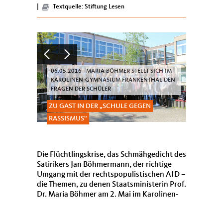
der Kindertagesstätten...
|
Textquelle: Stiftung Lesen
06.05.2016 MARIA BÖHMER STELLT SICH IM
KAROLINEN-GYMNASIUM FRANKENTHAL DEN
FRAGEN DER SCHÜLER
ZU GAST IN DER „SCHULE GEGEN
RASSISMUS“
Die Flüchtlingskrise, das Schmähgedicht des
Satirikers Jan Böhmermann, der richtige
Umgang mit der rechtspopulistischen AfD –
die Themen, zu denen Staatsministerin Prof.
Dr. Maria Böhmer am 2. Mai im Karolinen-
Gymnasium (KG) in Frankenthal befr...