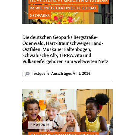
SECHS DEUTSCHE REGIONEN MITGLIEDER
IM WELTNETZ DER UNESCO GLOBAL
GEOPARKS
Die deutschen Geoparks Bergstraße-
Odenwald, Harz-Braunschweiger Land-
Ostfalen, Muskauer Faltenbogen,
Schwäbische Alb, TERRA.vita und
Vulkaneifel gehören zum weltweiten Netz
der UNESCO Global Geoparks – das hat die
Generalkonferenz der UNESCO ...
|
Textquelle: Auswärtiges Amt, 2016.
19.04.2016