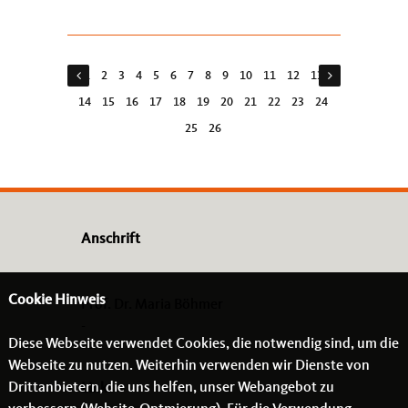
Amt, hatte sie als Dank für ihren frei...
1
2
3
4
5
6
7
8
9
10
11
12
13
14
15
16
17
18
19
20
21
22
23
24
25
26
Anschrift
Cookie Hinweis
Prof. Dr. Maria Böhmer
-
Diese Webseite verwendet Cookies, die notwendig sind, um die
- -
Webseite zu nutzen. Weiterhin verwenden wir Dienste von
Drittanbietern, die uns helfen, unser Webangebot zu
Links