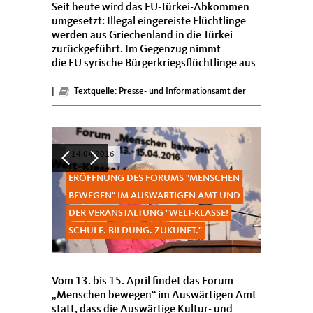
Seit heute wird das EU-Türkei-Abkommen
umgesetzt: Illegal eingereiste Flüchtlinge
werden aus Griechenland in die Türkei
zurückgeführt. Im Gegenzug nimmt
die EU syrische Bürgerkriegsflüchtlinge aus
der Türkei auf. In...
|
Textquelle: Presse- und Informationsamt der
Bundesregierung
14.04.2016
ERÖFFNUNG DES FORUMS "MENSCHEN
BEWEGEN" IM AUSWÄRTIGEN AMT UND
DER VERANSTALTUNG "WELT-KLASSE!
SCHULE. BILDUNG. ZUKUNFT."
Vom 13. bis 15. April findet das Forum
Menschen bewegen“ im Auswärtigen Amt
statt, dass die Auswärtige Kultur- und