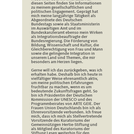
diesen Seiten finden Sie Informationen
zu meinem gesellschaftlichen und
politischen Engagement. Geprägt hat
mich meine langjährige Tätigkeit als
Abgeordnete des Deutschen
Bundestags sowie als Staatsministerin
im Auswärtigen Amt und im
Bundeskanzleramt ebenso mein Wirken
als Integrationsbeauftragte der
Bundesregierung. Die Förderung von
Bildung, Wissenschaft und Kultur, die
Gleichberechtigung von Frau und Mann
sowie die gelingende Integration in
unserem Land sind Themen, die mir
besonders am Herzen liegen.
Gerne will ich das zurückgeben, was ich
erhalten habe. Deshalb bin ich heute in
vielfältiger Weise ehrenamtlich aktiv,
um meine politischen Erfahrungen
fruchtbar zu machen, wenn es um
bedeutende Zukunftsfragen geht. So
bin ich Präsidentin der Deutschen
Kommission der UNESCO und des
Programmbeirates von ARTE GEIE. Der
Frauen Union Deutschlands bin ich als
Ehrenvorsitzende verbunden. Ich freue
mich, dass ich mich als Stellvertretende
Vorsitzende des Kuratoriums der
Gemeinnützigen Hertie-Stiftung und
als Mitglied des Kuratoriums der
Stiftung Lesen weiterhin für den