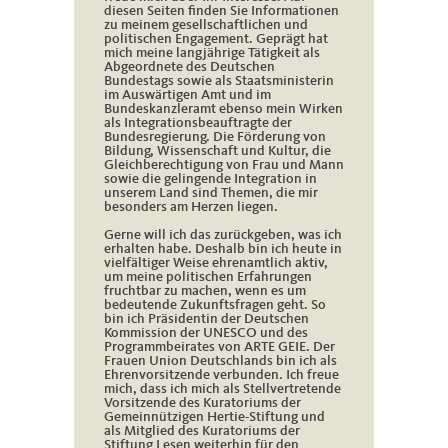
diesen Seiten finden Sie Informationen
zu meinem gesellschaftlichen und
politischen Engagement. Geprägt hat
mich meine langjährige Tätigkeit als
Abgeordnete des Deutschen
Bundestags sowie als Staatsministerin
im Auswärtigen Amt und im
Bundeskanzleramt ebenso mein Wirken
als Integrationsbeauftragte der
Bundesregierung. Die Förderung von
Bildung, Wissenschaft und Kultur, die
Gleichberechtigung von Frau und Mann
sowie die gelingende Integration in
unserem Land sind Themen, die mir
besonders am Herzen liegen.
Gerne will ich das zurückgeben, was ich
erhalten habe. Deshalb bin ich heute in
vielfältiger Weise ehrenamtlich aktiv,
um meine politischen Erfahrungen
fruchtbar zu machen, wenn es um
bedeutende Zukunftsfragen geht. So
bin ich Präsidentin der Deutschen
Kommission der UNESCO und des
Programmbeirates von ARTE GEIE. Der
Frauen Union Deutschlands bin ich als
Ehrenvorsitzende verbunden. Ich freue
mich, dass ich mich als Stellvertretende
Vorsitzende des Kuratoriums der
Gemeinnützigen Hertie-Stiftung und
als Mitglied des Kuratoriums der
Stiftung Lesen weiterhin für den