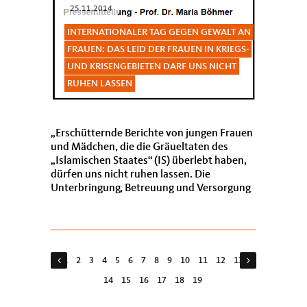
25.11.2014
INTERNATIONALER TAG GEGEN GEWALT AN
FRAUEN: DAS LEID DER FRAUEN IN KRIEGS-
UND KRISENGEBIETEN DARF UNS NICHT
RUHEN LASSEN
Erschütternde Berichte von jungen Frauen
und Mädchen, die die Gräueltaten des
Islamischen Staates“ (IS) überlebt haben,
dürfen uns nicht ruhen lassen. Die
Unterbringung, Betreuung und Versorgung
von schwer traumatisierten, ge...
1
2
3
4
5
6
7
8
9
10
11
12
13
14
15
16
17
18
19