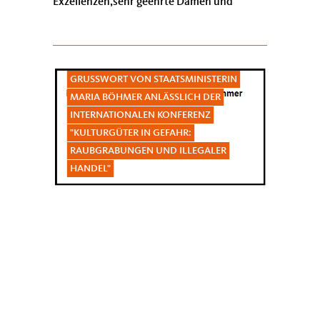
Exzellenzen,sehr geehrte Damen und
Herren! Seit mittlerweile 10 Jahren wird
kurz vor Weihnachten ...
12.12.2014 AM 11. DEZEMBER 2014 IM
WELTSAAL DES AUSWÄRTIGEN AMTES
GRUSSWORT VON STAATSMINISTERIN M
ARIA BÖHMER ANLÄSSLICH DER I
NTERNATIONALEN KONFERENZ "
KULTURGÜTER IN GEFAHR: R
AUBGRABUNGEN UND ILLEGALER H
ANDEL"