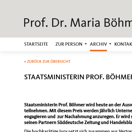
STARTSEITE
ZUR PERSON
ARCHIV
KONTAK
« ZURÜCK ZUR ÜBERSICHT
STAATSMINISTERIN PROF. BÖHME
Staatsministerin Prof. Böhmer wird heute an der Aus
teilnehmen. Mit diesem Preis werden jährlich Unterne
engagieren und zur Nachahmung anzuregen. Er wird s
seinen Partnern Süddeutsche Zeitung und Handelsbla
Die hochkarätige Jury setzt sich zusammen aus Vertre