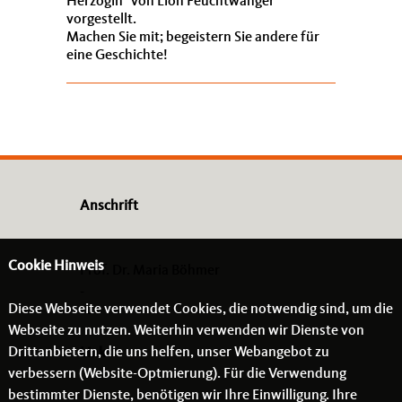
Herzogin“ von Lion Feuchtwanger
vorgestellt.
Machen Sie mit; begeistern Sie andere für
eine Geschichte!
Anschrift
Cookie Hinweis
Prof. Dr. Maria Böhmer
-
Diese Webseite verwendet Cookies, die notwendig sind, um die
- -
Webseite zu nutzen. Weiterhin verwenden wir Dienste von
Drittanbietern, die uns helfen, unser Webangebot zu
Links
verbessern (Website-Optmierung). Für die Verwendung
bestimmter Dienste, benötigen wir Ihre Einwilligung. Ihre