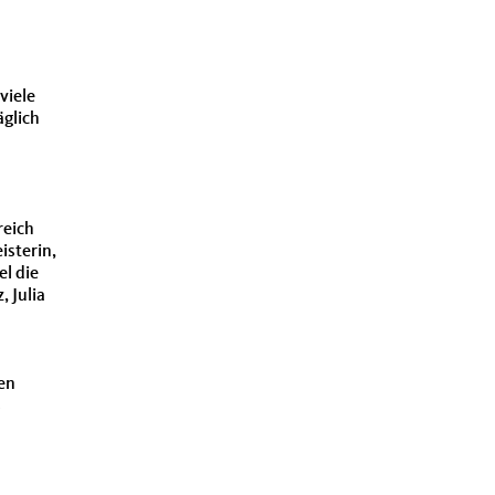
viele
äglich
reich
isterin,
l die
 Julia
en
s