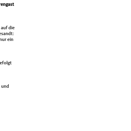
rengast
 auf die
esandt:
nur ein
efolgt
t und