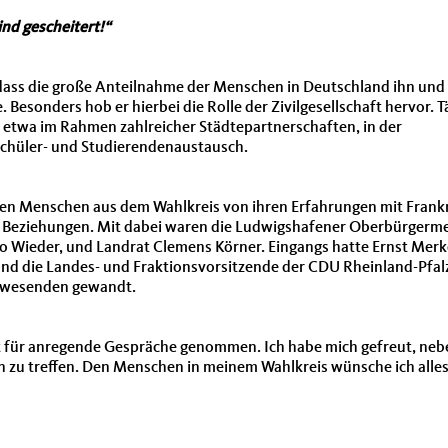
ind gescheitert!“
 dass die große Anteilnahme der Menschen in Deutschland ihn und 
 Besonders hob er hierbei die Rolle der Zivilgesellschaft hervor. T
- etwa im Rahmen zahlreicher Städtepartnerschaften, in der
chüler- und Studierendenaustausch.
ten Menschen aus dem Wahlkreis von ihren Erfahrungen mit Frank
 Beziehungen. Mit dabei waren die Ludwigshafener Oberbürgerme
o Wieder, und Landrat Clemens Körner. Eingangs hatte Ernst Merke
nd die Landes- und Fraktionsvorsitzende der CDU Rheinland-Pfalz,
 Anwesenden gewandt.
t für anregende Gespräche genommen. Ich habe mich gefreut, neb
n zu treffen. Den Menschen in meinem Wahlkreis wünsche ich alle